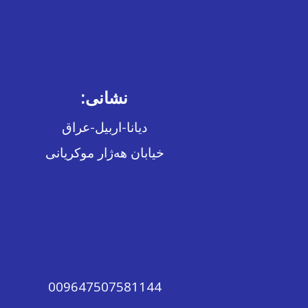
نشانی:
دیانا-اربیل-عراق
خیابان هەژار موکریانی
009647507581144