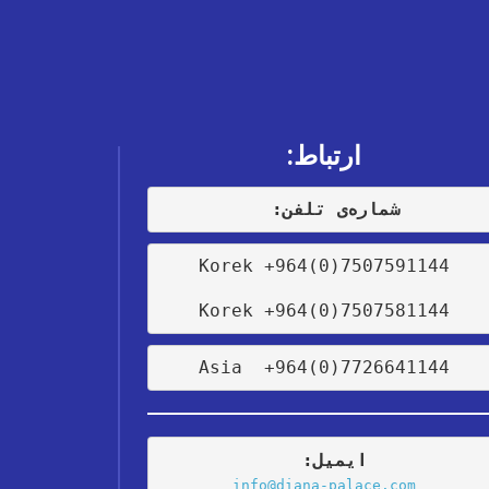
ارتباط:
:شمارەی تلفن
Korek +964(0)7507591144
Korek +964(0)7507581144
Asia  +964(0)7726641144
:ایمیل
info@diana-palace.com