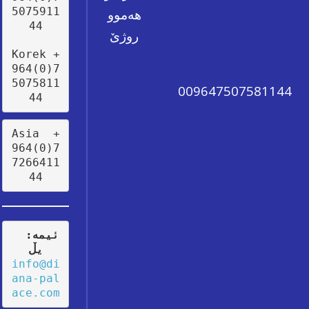
5075911
هەموو
44
روژێ
Korek +
964(0)7
5075811
009647507581144
44
Asia  +
964(0)7
7266411
44
:ئیمە
یڵ
info@di
ana-pal
ace.com