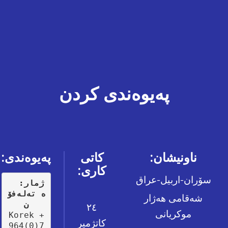
دەربارەی
ئێمە
پەیوەندی کردن
ناونیشان:
کاتی
پەیوەندی:
کاری:
سۆران-اربیل-عراق
:ژمار
ە تەلەفۆ
شەقامی هەژار
ن
٢٤
موکریانی
Korek +
کاتژمیر
964(0)7