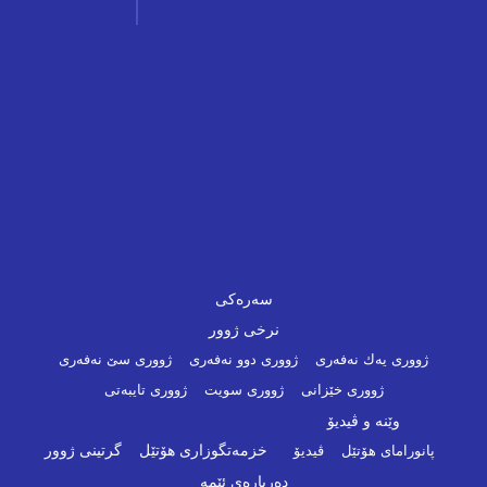
سەرەکی
نرخی ژوور
ژووری یەك نەفەری
ژووری دوو نەفەری
ژووری سێ نەفەری
ژووری خێزانی
ژووری سویت
ژووری تایبەتی
وێنە و ڤیدیۆ
خزمەتگوزاری هۆتێل
گرتینی ژوور
پانورامای هۆتێل
ڤیدیۆ
دەربارەی ئێمە