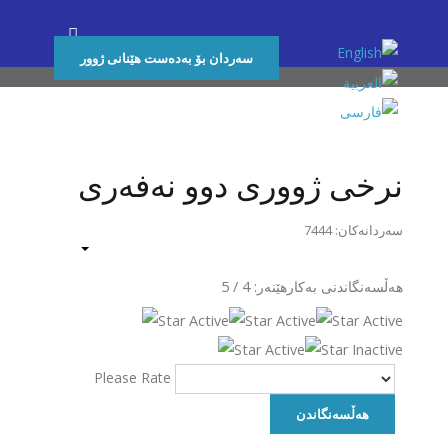
سەردان بۆ بەدەست هێنانی ژوور
نرخی ژووری دوو نەفەری
سەردانەكان: 7444
هەڵسەنگاندنى بەکارهێنەر:
4
/
5
Please Rate