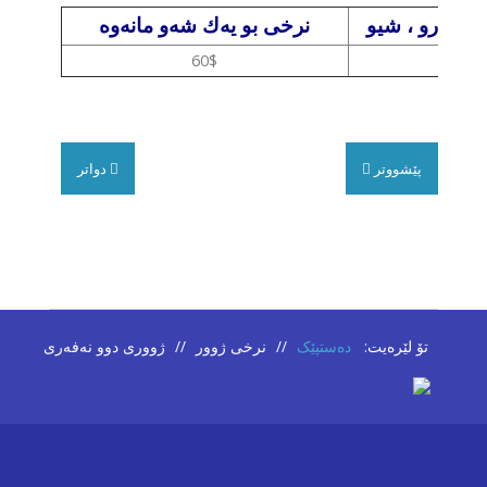
 نیوەرو ، شیو
نرخی بو یەك شەو مانەوە
60$
سەرەکی
پێشووتر
دواتر
نرخی
ژوور
وێنە
و
ڤیدیۆ
تۆ لێرەیت:
دەستپێک
//
نرخی ژوور
//
ژووری دوو نەفەری
خزمەتگوزاری
هۆتێل
گرتینی
ژوور