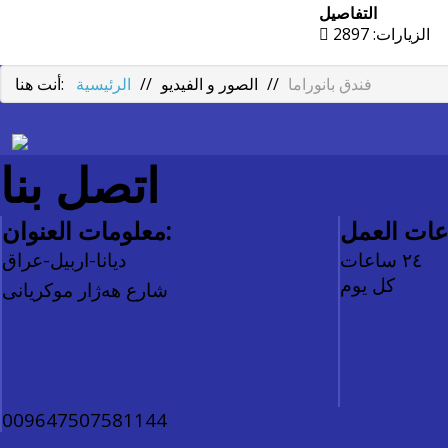
التفاصيل
الزيارات: 2897
فندق بانوراما
//
الصور و الفيديو
//
الرئيسية
أنت هنا:
اتصل بنا
معلومات العنوان:
٢٤ ساعات
دیانا-اربیل-عراق
كل يوم
شارع هەژار موکریانی
009647507581144