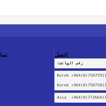
اتصل:
ساعات العمل:
:رقم الهاتف
Korek +964(0)7507591
Korek +964(0)7507581
Asia  +964(0)7726641