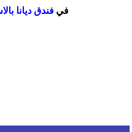
في
فندق ديانا بال